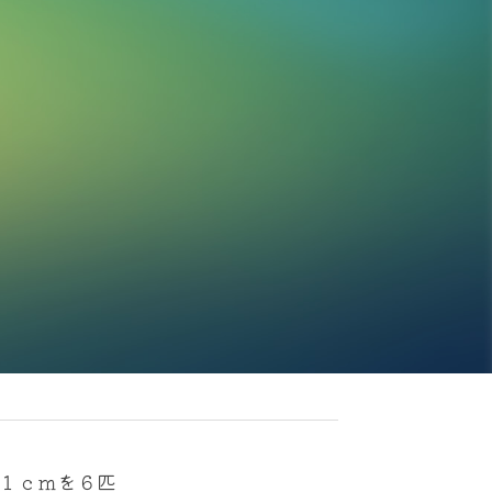
１ｃｍを６匹