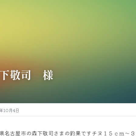
下敬司　様
3年10月4日
県名古屋市の森下敬司さまの釣果ですチヌ１５ｃｍ～３