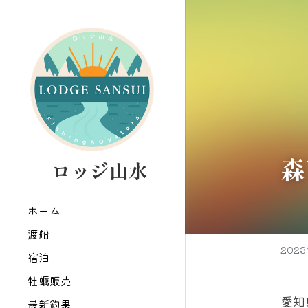
森
   ロッジ山水
ホーム
渡船
202
宿泊
牡蠣販売
愛知
最新釣果