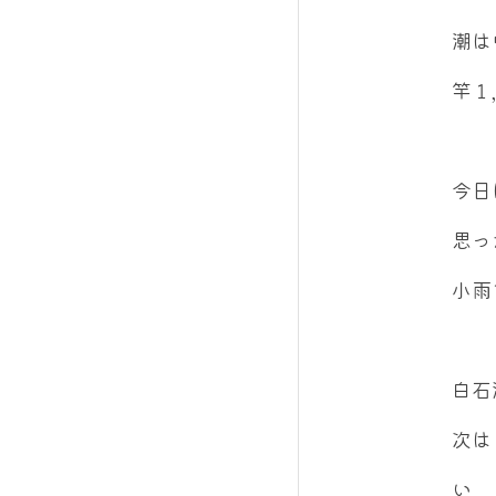
潮は
竿１
今日
思っ
小雨
白石
次は
い