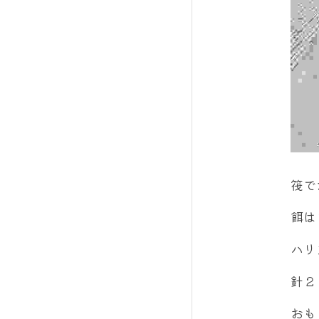
筏で
餌は
ハリ
針２
おも