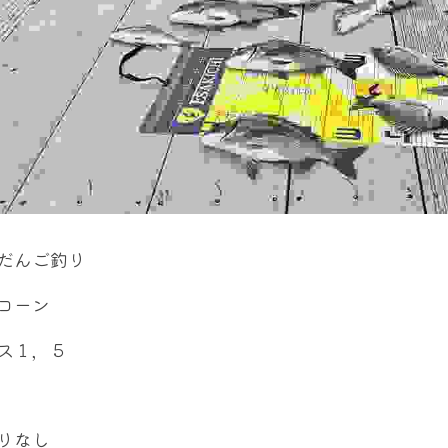
だんご釣り
コーン
ス１，５
りなし