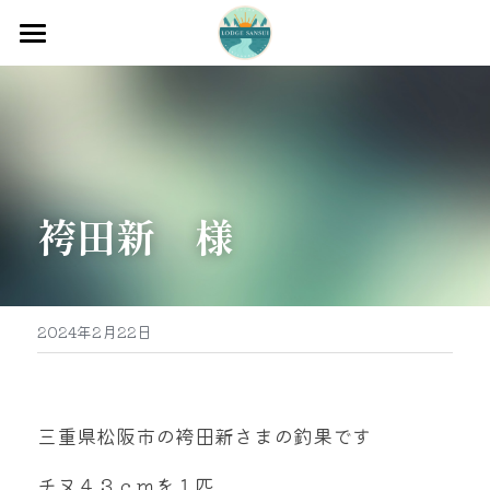
ホーム
渡船
宿泊
袴田新　様
牡蠣販売
最新釣果
グッズ販売
2024年2月22日
駐車場
お問い合わせ
三重県松阪市の袴田新さまの釣果です
チヌ４３ｃｍを１匹
0597-32-0573