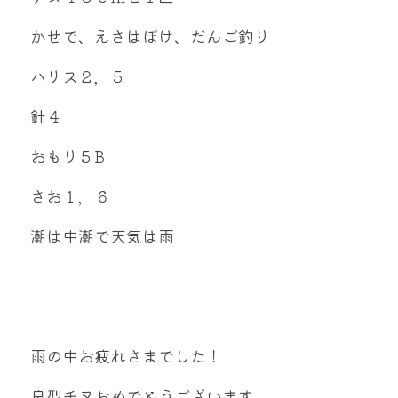
mtok0617love@yahoo.co.jp
かせで、えさはぼけ、だんご釣り
ハリス２，５
針４
お問い合わせ
おもり５B
さお１，６
潮は中潮で天気は雨
雨の中お疲れさまでした！
良型チヌおめでとうございます。