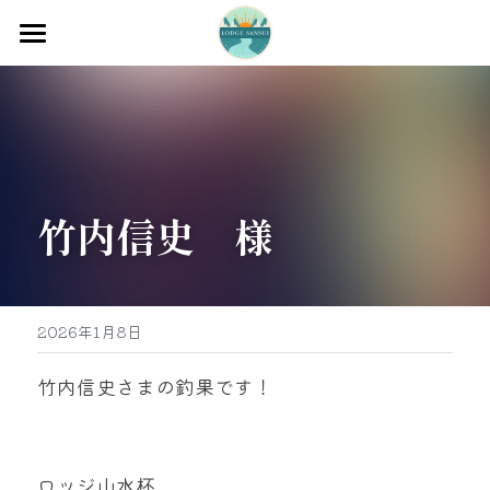
ホーム
渡船
宿泊
竹内信史　様
牡蠣販売
最新釣果
グッズ販売
2026年1月8日
駐車場
竹内信史さまの釣果です！
お問い合わせ
ロッジ山水杯
0597-32-0573