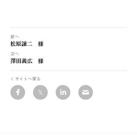
前へ
松原譲二 様
次へ
澤田義広 様
サイトへ戻る