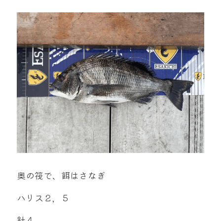
mtok0617love@yahoo.co.jp
お問い合わせ
奥の筏で、餌はさなぎ
ハリス２，５
針４