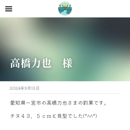
ホーム
渡船
宿泊
高橋力也　様
牡蠣販売
最新釣果
グッズ販売
2024年9月15日
駐車場
愛知県一宮市の高橋力也さまの釣果です。
お問い合わせ
チヌ４３，５ｃｍと良型でした(*^^*)
0597-32-0573