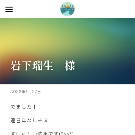
ホーム
渡船
宿泊
岩下瑞生　様
牡蠣販売
最新釣果
グッズ販売
2026年1月27日
駐車場
でました！！
お問い合わせ
連日年なしチヌ
すばらしい釣果です(*^^*)
0597-32-0573