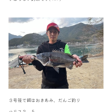
mtok0617love@yahoo.co.jp
お問い合わせ
３号筏で餌はおきあみ、だんご釣り
ハリス２．５