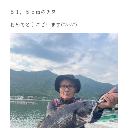
mtok0617love@yahoo.co.jp
５１，５ｃｍのチヌ
おめでとうございます(*^-^*)
お問い合わせ