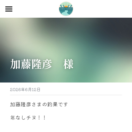
ホーム
渡船
宿泊
加藤隆彦　様
牡蠣販売
最新釣果
グッズ販売
2026年6月12日
駐車場
加藤隆彦さまの釣果です
お問い合わせ
年なしチヌ！！
0597-32-0573