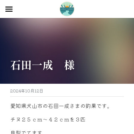
ホーム
渡船
宿泊
石田一成　様
牡蠣販売
最新釣果
グッズ販売
2024年10月12日
駐車場
愛知県犬山市の石田一成さまの釣果です。
お問い合わせ
チヌ２５ｃｍ～４２ｃｍを３匹
良型でてます。
0597-32-0573