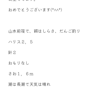
mtok0617love@yahoo.co.jp
おめでとうございます(*^^*)
山水前筏で、餌はしらさ、だんご釣り
お問い合わせ
ハリス２，５
針２
おもりなし
さお１，６ｍ
潮は長潮で天気は晴れ