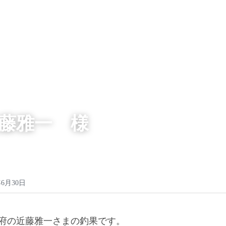
藤雅一　様
4年6月30日
府の近藤雅一さまの釣果です。