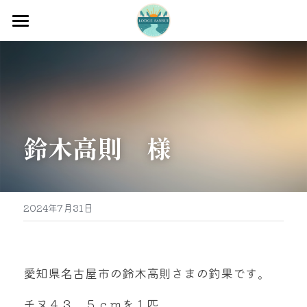
ホーム
渡船
宿泊
鈴木高則　様
牡蠣販売
最新釣果
グッズ販売
2024年7月31日
駐車場
お問い合わせ
愛知県名古屋市の鈴木高則さまの釣果です。
チヌ４３，５ｃｍを１匹
0597-32-0573