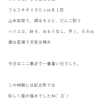
mtok0617love@yahoo.co.jp
フエフキダイ３５ｃｍを１匹
山水前筏で、餌はモエビ、だんご釣り
ハリス２、針４、おもりなし、竿１，６８ｍ
お問い合わせ
潮は若潮で天気は晴れ
今日はここ最近で一番暑い日でした。
この時期には紀北町では
珍しく風が強めでしたね( ﾟДﾟ)