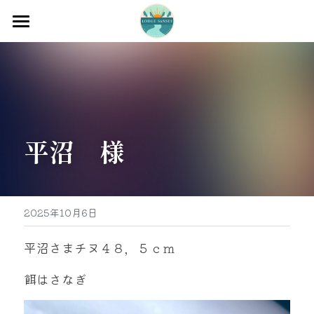
ホーム
渡船
宿泊
平沼　様
牡蠣販売
最新釣果
グッズ販売
2025年10月6日
駐車場
平沼さまチヌ４８，５ｃｍ
お問い合わせ
餌はさなぎ
0597-32-0573