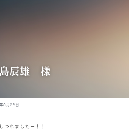
島辰雄　様
6年2月28日
しつれましたー！！