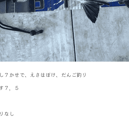
し７かせで、えさはぼけ、だんご釣り
す７，５
りなし