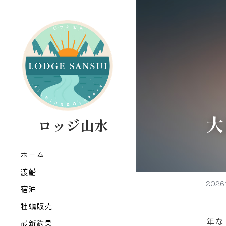
大
   ロッジ山水
ホーム
渡船
202
宿泊
牡蠣販売
年な
最新釣果