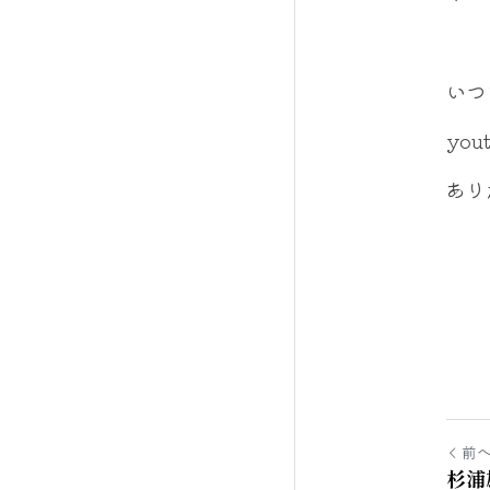
いつ
yo
あり
前
杉浦