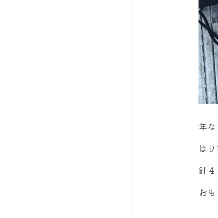
年な
はり
針４
おも