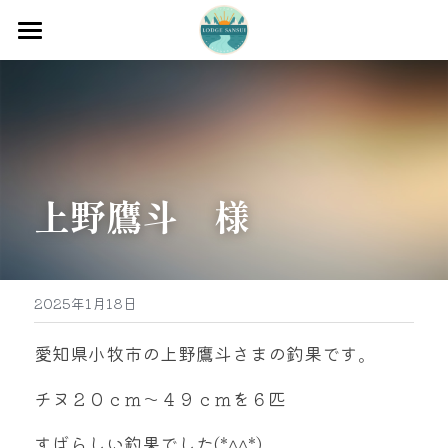
ホーム
渡船
宿泊
上野鷹斗　様
牡蠣販売
最新釣果
グッズ販売
2025年1月18日
駐車場
愛知県小牧市の上野鷹斗さまの釣果です。
お問い合わせ
チヌ２０ｃｍ～４９ｃｍを６匹
すばらしい釣果でした(*^^*)
0597-32-0573