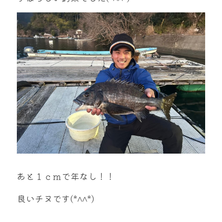
mtok0617love@yahoo.co.jp
お問い合わせ
あと１ｃｍで年なし！！
良いチヌです(*^^*)