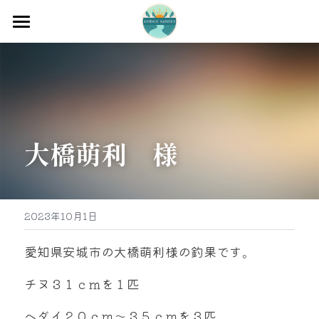
ホーム
渡船
宿泊
大橋萌利　様
牡蠣販売
最新釣果
グッズ販売
2023年10月1日
駐車場
愛知県安城市の大橋萌利様の釣果です。
お問い合わせ
チヌ３１ｃｍを１匹
ヘダイ２０ｃｍ～３５ｃｍを３匹
0597-32-0573