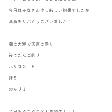
mtok0617love@yahoo.co.jp
今日はみなさん少し厳しい釣果でしたが
満員ありがとうございました！
お問い合わせ
潮は大潮で天気は曇り
筏でだんご釣り
ハリス２，５
針５
おもり１
今日もタコクラゲ大量発生！！！