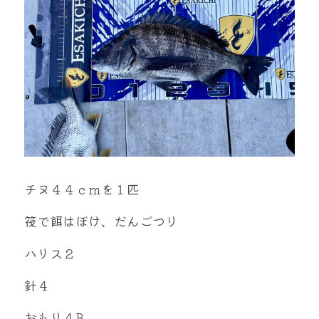
mtok0617love@yahoo.co.jp
お問い合わせ
チヌ４４ｃｍを１匹
筏で餌はぼけ、だんごつり
ハリス２
針４
おもり４B