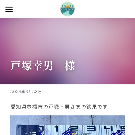
ホーム
渡船
宿泊
戸塚幸男　様
牡蠣販売
最新釣果
グッズ販売
2024年3月23日
駐車場
愛知県豊橋市の戸塚幸男さまの釣果です
お問い合わせ
0597-32-0573