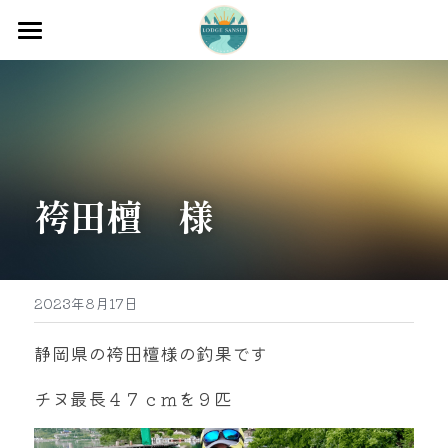
ホーム
渡船
宿泊
袴田檀　様
牡蠣販売
最新釣果
グッズ販売
2023年8月17日
駐車場
静岡県の袴田檀様の釣果です
お問い合わせ
チヌ最長４７ｃｍを９匹
0597-32-0573