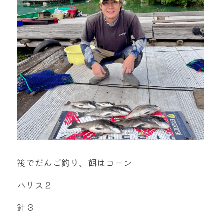
mtok0617love@yahoo.co.jp
お問い合わせ
筏でだんご釣り、餌はコーン
ハリス２
針３