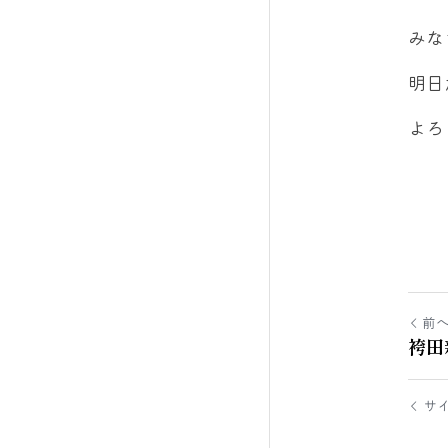
みな
明日
よろ
前
袴田
サ