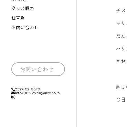
グッズ販売
チヌ
駐車場
マリ
お問い合わせ
だん
ハリ
さお
お問い合わせ
潮は
0597-32-0573
mtok0617love@yahoo.co.jp
今日