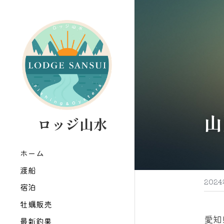
山
   ロッジ山水
ホーム
渡船
202
宿泊
牡蠣販売
愛知
最新釣果