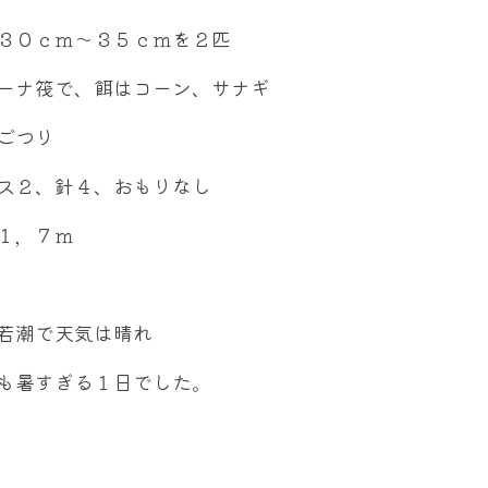
３０ｃｍ～３５ｃｍを２匹
ーナ筏で、餌はコーン、サナギ
ごつり
ス２、針４、おもりなし
１，７ｍ
若潮で天気は晴れ
も暑すぎる１日でした。