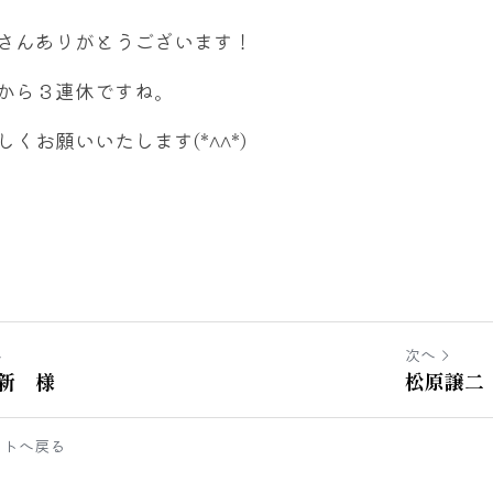
さんありがとうございます！
から３連休ですね。
しくお願いいたします(*^^*)
へ
次へ
新 様
松原譲二
イトへ戻る