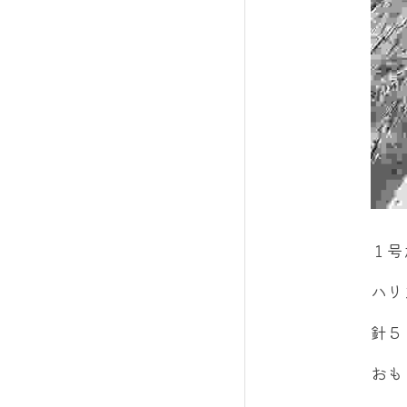
１号
ハリ
針５
おも