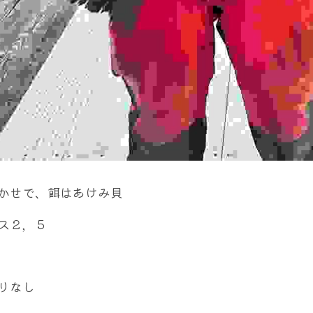
かせで、餌はあけみ貝
ス２，５
りなし