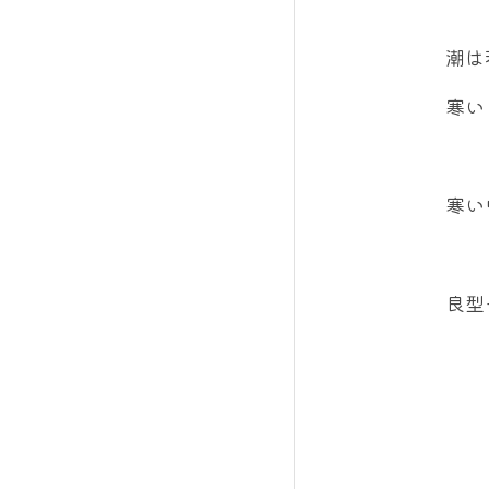
潮は
寒い
寒い
良型