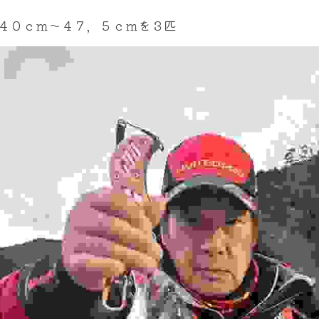
４０ｃｍ～４７，５ｃｍを３匹