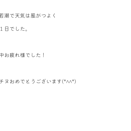
若潮で天気は風がつよく
１日でした。
中お疲れ様でした！
チヌおめでとうございます(*^^*)