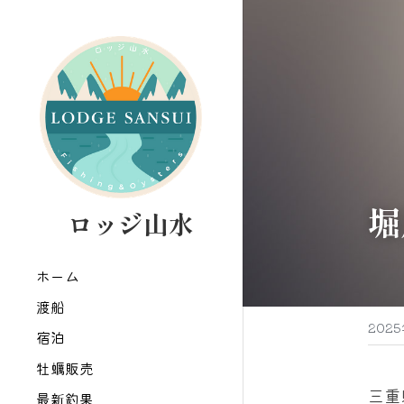
堀
   ロッジ山水
ホーム
渡船
202
宿泊
牡蠣販売
三重
最新釣果