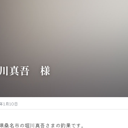
川真吾　様
5年1月10日
県桑名市の堀川真吾さまの釣果です。