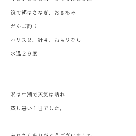
mtok0617love@yahoo.co.jp
筏で餌はさなぎ、おきあみ
だんご釣り
ハリス２、針４、おもりなし
お問い合わせ
水温２９度
潮は中潮で天気は晴れ
蒸し暑い１日でした。
みなさんありがとうございました！