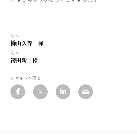
前へ
櫛山久等 様
次へ
袴田新 様
サイトへ戻る