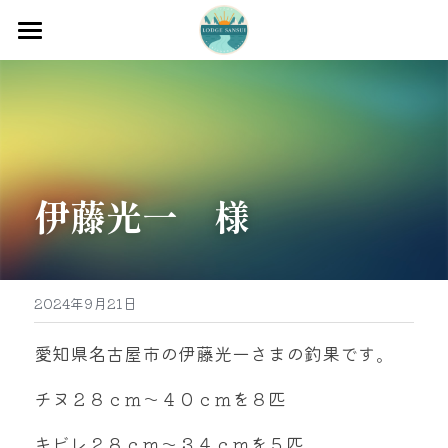
ホーム
渡船
宿泊
伊藤光一　様
牡蠣販売
最新釣果
グッズ販売
2024年9月21日
駐車場
愛知県名古屋市の伊藤光一さまの釣果です。
お問い合わせ
チヌ２８ｃｍ～４０ｃｍを８匹
キビレ２８ｃｍ～３４ｃｍを５匹
0597-32-0573