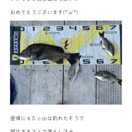
mtok0617love@yahoo.co.jp
おめでとうございます(*'ω'*)
お問い合わせ
昼頃に４５ｃｍは釣れたそうで
餌はオキアミで落とし込み