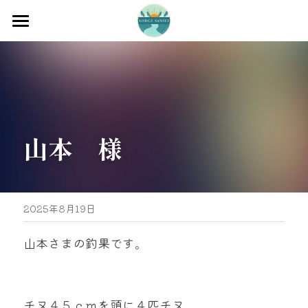
ホーム
渡船
宿泊
山本　様
牡蠣販売
最新釣果
グッズ販売
2025年8月19日
駐車場
山本さまの釣果です。
お問い合わせ
チヌ４５ｃｍを頭に４匹チヌ
0597-32-0573