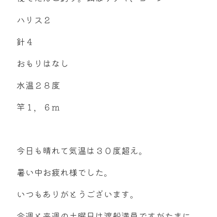
mtok0617love@yahoo.co.jp
ハリス２
針４
おもりはなし
お問い合わせ
水温２８度
竿１，６ｍ
今日も晴れて気温は３０度超え。
暑い中お疲れ様でした。
いつもありがとうございます。
今週と来週の土曜日は渡船満員ですがたまに