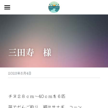
ホーム
渡船
宿泊
三田寿　様
牡蠣販売
最新釣果
グッズ販売
2023年8月4日
駐車場
お問い合わせ
チヌ２８ｃｍ～40ｃｍを６匹
筏でだんご釣り。餌はサナギ、コーン
0597-32-0573