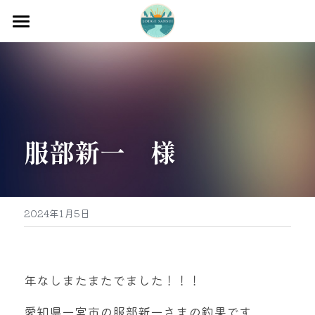
ホーム
渡船
宿泊
服部新一　様
牡蠣販売
最新釣果
グッズ販売
2024年1月5日
駐車場
お問い合わせ
年なしまたまたでました！！！
愛知県一宮市の服部新一さまの釣果です。
0597-32-0573