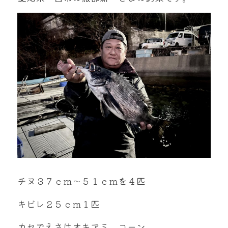
mtok0617love@yahoo.co.jp
お問い合わせ
チヌ３７ｃｍ～５１ｃｍを４匹
キビレ２５ｃｍ１匹
カセでえさはオキアミ、コーン