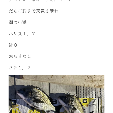
だんご釣りで天気は晴れ
潮は小潮
ハリス１，７
針３
おもりなし
さお１，７