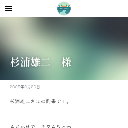
ホーム
渡船
宿泊
杉浦雄二　様
牡蠣販売
最新釣果
グッズ販売
2025年2月20日
駐車場
杉浦雄二さまの釣果です。
お問い合わせ
４号かせで、チヌ４５ｃｍ
0597-32-0573