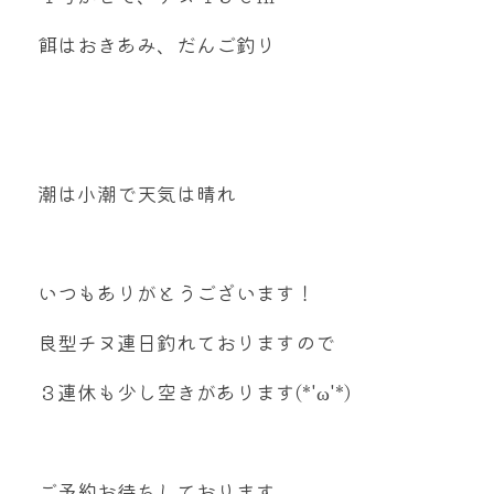
mtok0617love@yahoo.co.jp
餌はおきあみ、だんご釣り
お問い合わせ
潮は小潮で天気は晴れ
いつもありがとうございます！
良型チヌ連日釣れておりますので
３連休も少し空きがあります(*'ω'*)
ご予約お待ちしております。