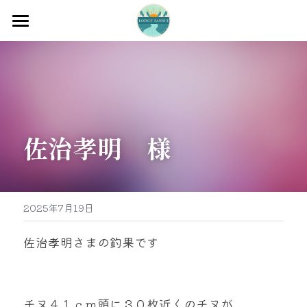
ホーム
渡船
宿泊
佐治孝明　様
牡蠣販売
最新釣果
グッズ販売
2025年7月19日
駐車場
佐治孝明さまの釣果です
お問い合わせ
チヌ４１ｃｍ頭に３０枚近くのチヌが
0597-32-0573