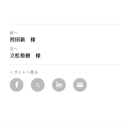
前へ
袴田新 様
次へ
立松裕樹 様
サイトへ戻る