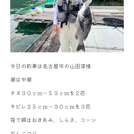
mtok0617love@yahoo.co.jp
お問い合わせ
今日の釣果は名古屋市の山田淳様
潮は中潮
チヌ３０ｃｍ～５３ｃｍを２匹
キビレ２５ｃｍ～３０ｃｍを３匹
筏で餌はおきあみ、しらさ、コーン
だんごつり