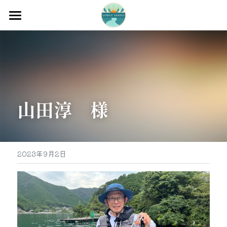
ホーム
渡船
宿泊
山田淳　様
牡蠣販売
最新釣果
グッズ販売
2023年9月2日
駐車場
お問い合わせ
0597-32-0573