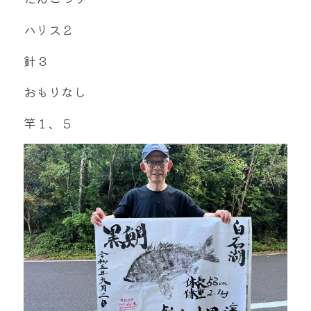
ハリス２
針３
おもりなし
竿１、５