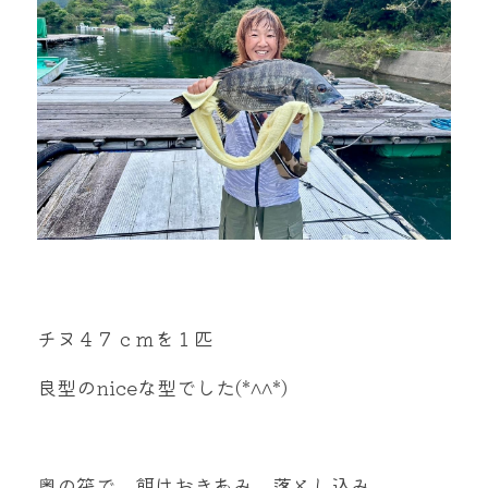
mtok0617love@yahoo.co.jp
お問い合わせ
チヌ４７ｃｍを１匹
良型のniceな型でした(*^^*)
奥の筏で、餌はおきあみ、落とし込み