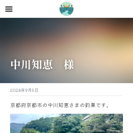
ホーム
渡船
宿泊
中川知恵　様
牡蠣販売
最新釣果
グッズ販売
2024年9月5日
駐車場
京都府京都市の中川知恵さまの釣果です。
お問い合わせ
0597-32-0573