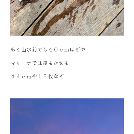
あと山水前でも４０ｃｍほどや
マリーナでは筏もかせも
４４ｃｍや１５枚など