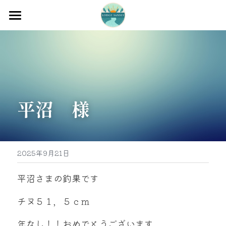
ホーム
渡船
宿泊
平沼　様
牡蠣販売
最新釣果
グッズ販売
2025年9月21日
駐車場
平沼さまの釣果です
お問い合わせ
チヌ５１，５ｃｍ
年なし！！おめでとうございます
0597-32-0573