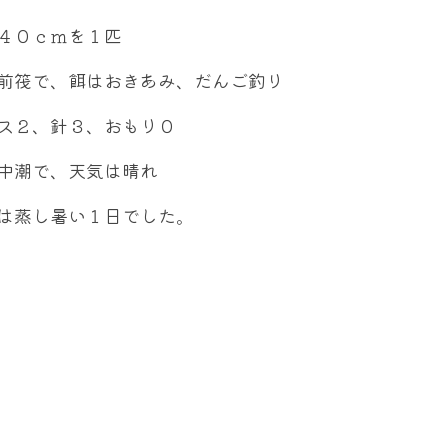
４０ｃｍを１匹
前筏で、餌はおきあみ、だんご釣り
ス２、針３、おもり０
中潮で、天気は晴れ
は蒸し暑い１日でした。