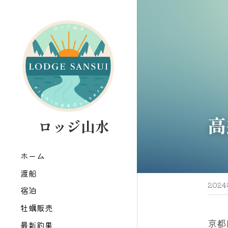
高
   ロッジ山水
ホーム
渡船
202
宿泊
牡蠣販売
京都
最新釣果