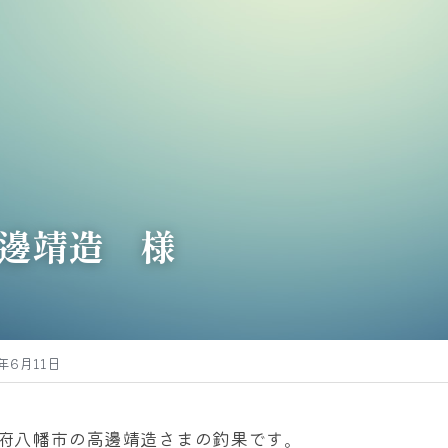
邊靖造　様
4年6月11日
府八幡市の高邊靖造さまの釣果です。