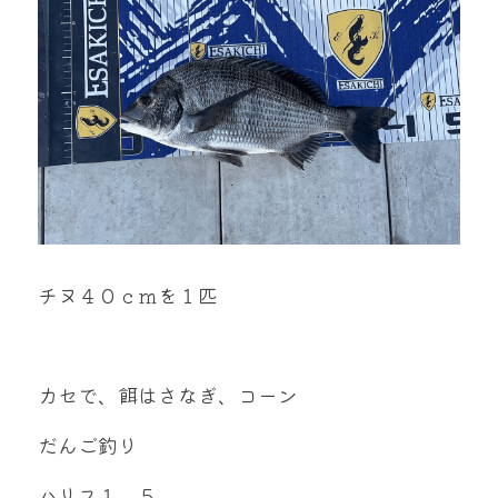
mtok0617love@yahoo.co.jp
お問い合わせ
チヌ４０ｃｍを１匹
カセで、餌はさなぎ、コーン
だんご釣り
ハリス１，５