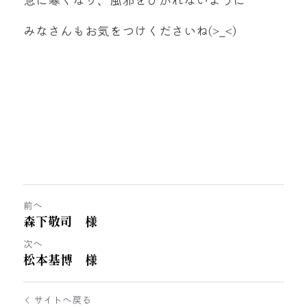
みなさんもお気をつけくださいね(>_<)
前へ
森下敬司 様
次へ
松本基博 様
サイトへ戻る