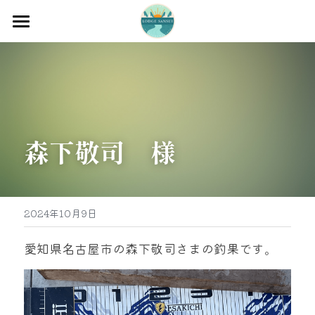
ホーム
渡船
宿泊
森下敬司　様
牡蠣販売
最新釣果
グッズ販売
2024年10月9日
駐車場
愛知県名古屋市の森下敬司さまの釣果です。
お問い合わせ
0597-32-0573