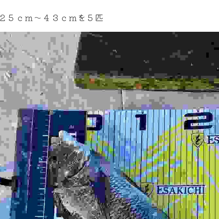
２５ｃｍ～４３ｃｍを５匹