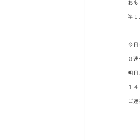
おも
竿１
今日
３連
明日
１４
ご迷