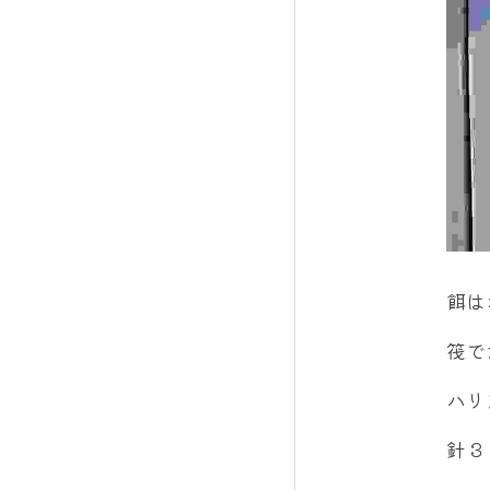
餌は
筏で
ハリ
針３