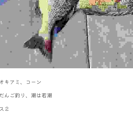
オキアミ、コーン
だんご釣り、潮は若潮
ス２