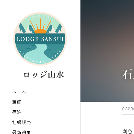
石
   ロッジ山水
ホーム
渡船
202
宿泊
牡蠣販売
刈谷
最新釣果