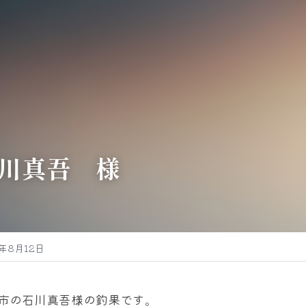
川真吾　様
3年8月12日
市の石川真吾様の釣果です。