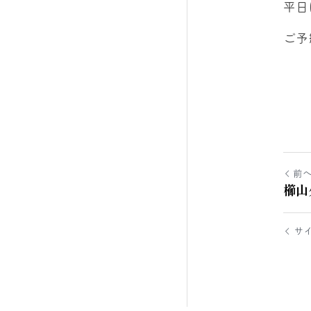
平日
ご予
前
櫛山
サ