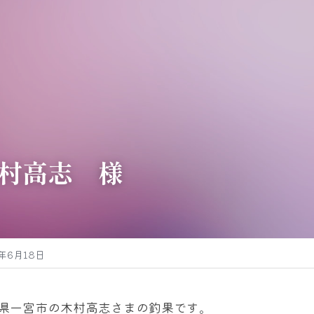
村高志　様
4年6月18日
県一宮市の木村高志さまの釣果です。