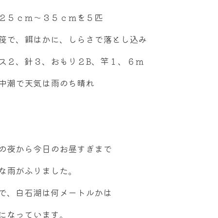
２５ｃｍ～３５ｃｍを５匹
筏で、餌はかに、しらさで落とし込み
ス２、針３、おもり２B、竿１、６ｍ
中潮で天気は雨のち晴れ
の夜から今日のお昼すぎまで
な雨がふりました。
で、白石湖は何メートルかは
になっています。