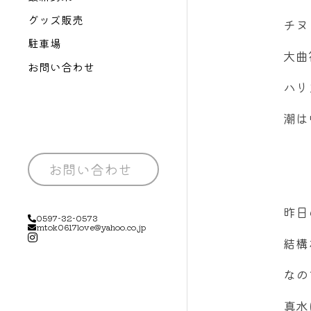
グッズ販売
チヌ
駐車場
大曲
お問い合わせ
ハリ
潮は
お問い合わせ
昨日
0597-32-0573
mtok0617love@yahoo.co.jp
結構
なの
真水