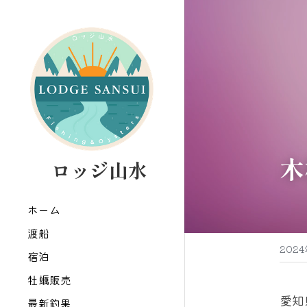
木
   ロッジ山水
ホーム
渡船
202
宿泊
牡蠣販売
愛知
最新釣果