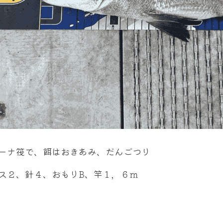
ーナ筏で、餌はおきあみ、だんごつり
ス２、針４、おもりB、竿１，６ｍ