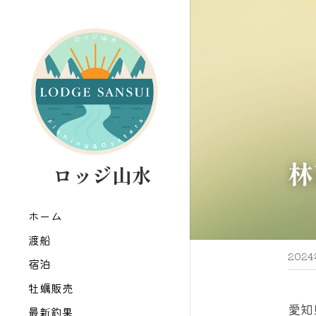
林
   ロッジ山水
ホーム
渡船
202
宿泊
牡蠣販売
愛知
最新釣果