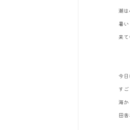
潮は
暑い
来て
今日
すご
海か
田舎