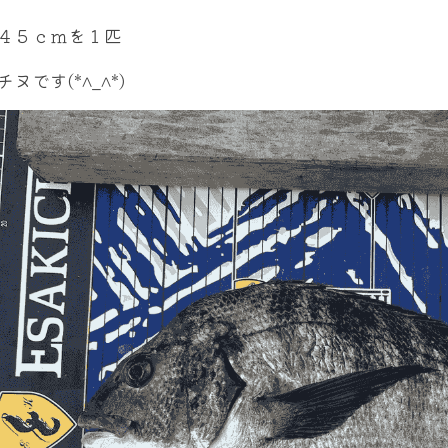
４５ｃｍを１匹
ヌです(*^_^*)