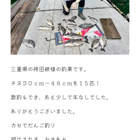
mtok0617love@yahoo.co.jp
お問い合わせ
三重県の袴田新様の釣果です。
チヌ３０ｃｍ～４８ｃｍを１５匹！
数釣もでき、あと少しで年なしでした。
ありがとうございました。
カセでだんご釣り
餌はさなぎ、おきあみ