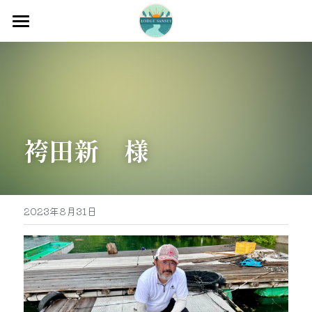
ホーム
渡船
宿泊
袴田新　様
牡蠣販売
最新釣果
グッズ販売
2023年8月31日
駐車場
お問い合わせ
0597-32-0573