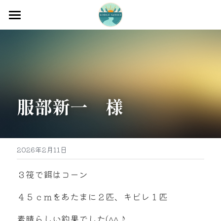
ホーム
渡船
宿泊
服部新一　様
牡蠣販売
最新釣果
グッズ販売
2026年2月11日
駐車場
３筏で餌はコーン
お問い合わせ
４５ｃｍをあたまに２匹、キビレ１匹
素晴らしい釣果でした(^^♪
0597-32-0573