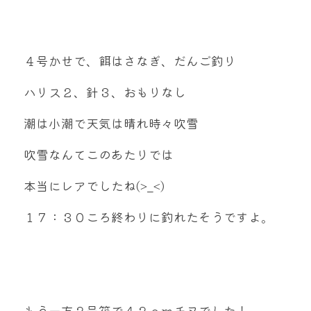
４号かせで、餌はさなぎ、だんご釣り
ハリス２、針３、おもりなし
潮は小潮で天気は晴れ時々吹雪
吹雪なんてこのあたりでは
本当にレアでしたね(>_<)
１７：３０ころ終わりに釣れたそうですよ。
もう一方２号筏で４２ｃｍチヌでした！