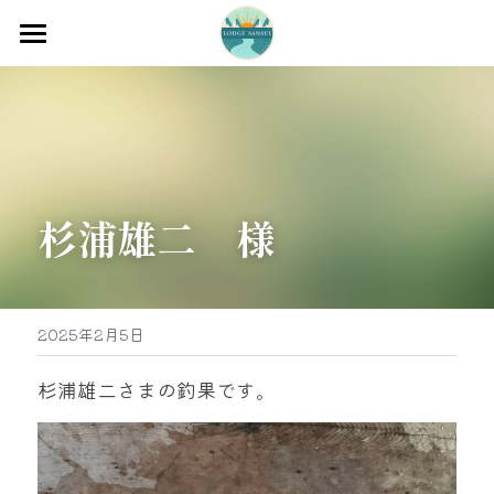
ホーム
渡船
宿泊
杉浦雄二　様
牡蠣販売
最新釣果
グッズ販売
2025年2月5日
駐車場
杉浦雄二さまの釣果です。
お問い合わせ
0597-32-0573