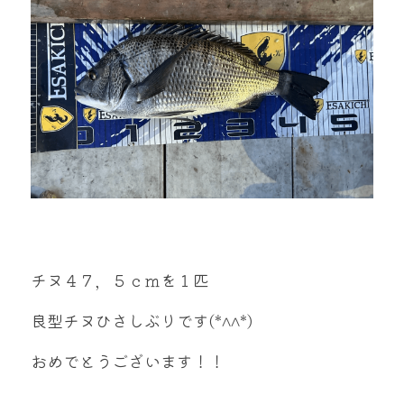
mtok0617love@yahoo.co.jp
お問い合わせ
チヌ４７，５ｃｍを１匹
良型チヌひさしぶりです(*^^*)
おめでとうございます！！