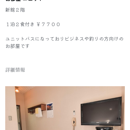
mtok0617love@yahoo.co.jp
新館２階
１泊２食付き ￥７７００
ユニットバスになっておりビジネスや釣りの方向けの
お問い合わせ
お部屋です
詳細情報