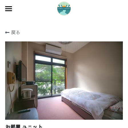
ホーム
戻る
渡船
宿泊
牡蠣販売
最新釣果
グッズ販売
駐車場
お問い合わせ
お部屋 ユニット
0597-32-0573