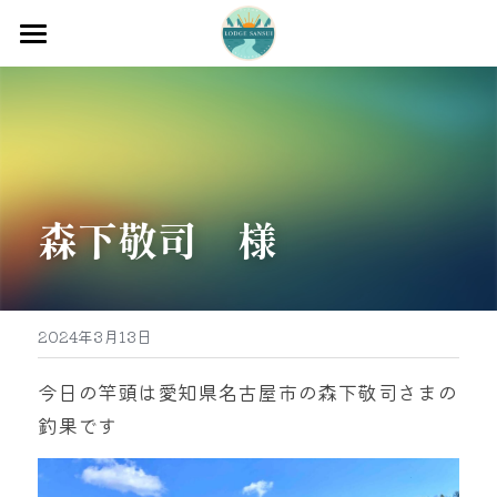
ホーム
渡船
宿泊
森下敬司　様
牡蠣販売
最新釣果
グッズ販売
2024年3月13日
駐車場
今日の竿頭は愛知県名古屋市の森下敬司さまの
釣果です
お問い合わせ
0597-32-0573