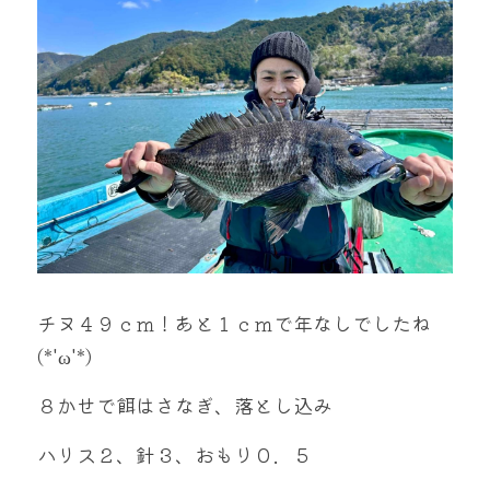
mtok0617love@yahoo.co.jp
お問い合わせ
チヌ４９ｃｍ！あと１ｃｍで年なしでしたね
(*'ω'*)
８かせで餌はさなぎ、落とし込み
ハリス２、針３、おもり０．５