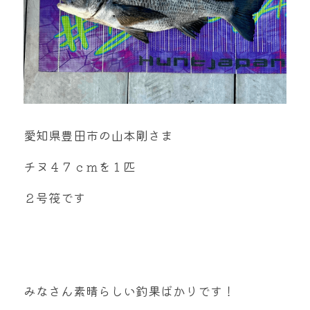
愛知県豊田市の山本剛さま
チヌ４７ｃｍを１匹
２号筏です
みなさん素晴らしい釣果ばかりです！