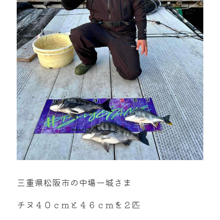
三重県松阪市の中場一城さま
チヌ４０ｃｍと４６ｃｍを２匹