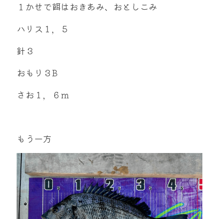
１かせで餌はおきあみ、おとしこみ
ハリス１，５
針３
おもり３B
さお１，６ｍ
もう一方