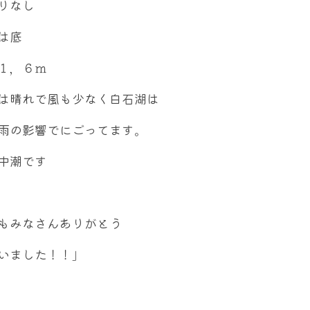
りなし
は底
１，６ｍ
は晴れで風も少なく白石湖は
雨の影響でにごってます。
中潮です
もみなさんありがとう
いました！！」