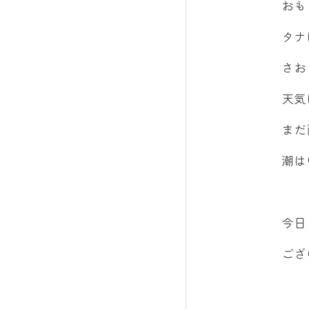
おも
タナ
さお
天気
まだ
潮は
今日
ござ