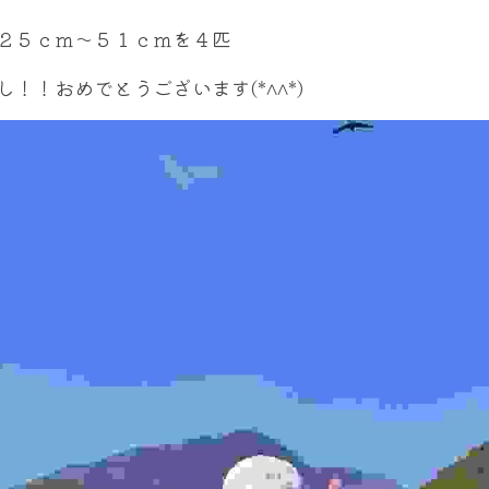
２５ｃｍ～５１ｃｍを４匹
し！！おめでとうございます(*^^*)