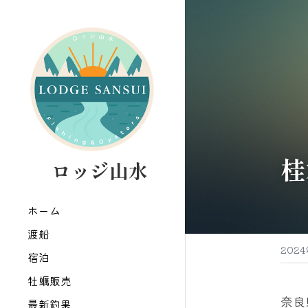
桂
   ロッジ山水
ホーム
渡船
202
宿泊
牡蠣販売
奈良
最新釣果