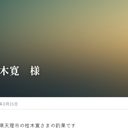
木寛　様
4年3月15日
県天理市の桂木寛さまの釣果です