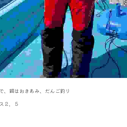
で、餌はおきあみ、だんご釣り
ス２，５