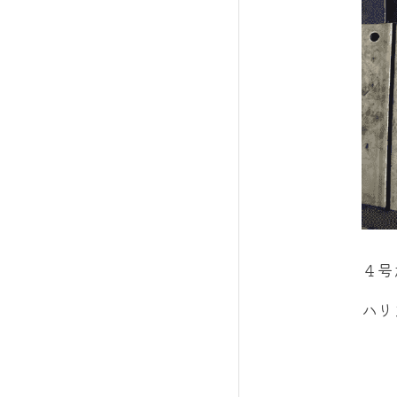
４号
ハリ