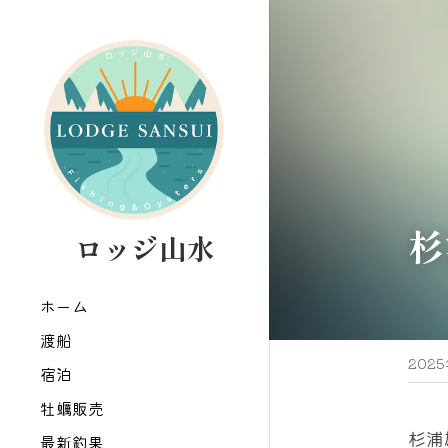
杉
   ロッジ山水
ホーム
渡船
202
宿泊
牡蠣販売
杉浦
最新釣果