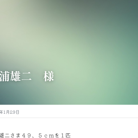
浦雄二　様
5年1月29日
雄二さま４９、５ｃｍを１匹