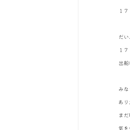
１７
だい
１７
出船
みな
あり
まだ
気を