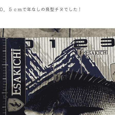
０，５ｃｍで年なしの良型チヌでした！