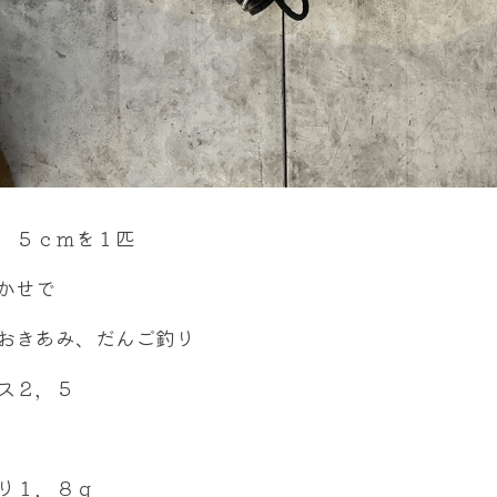
，５ｃｍを１匹
かせで
おきあみ、だんご釣り
ス２，５
り１，８ｇ