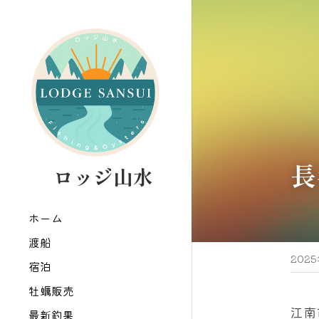
長
   ロッジ山水
ホーム
渡船
202
宿泊
牡蠣販売
江南
最新釣果