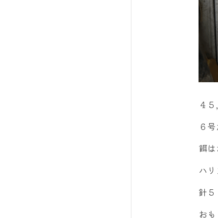
４５
６号
餌は
ハリ
針５
おも