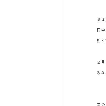
潮は
日中
朝と
２月
みな
次の