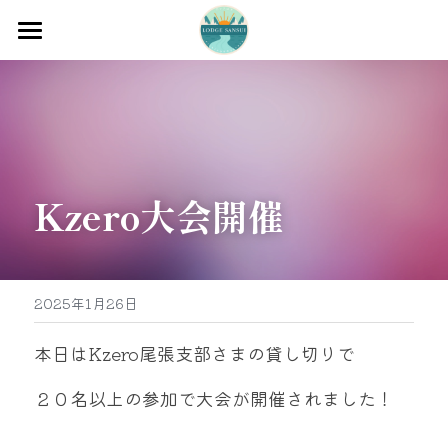
ホーム
渡船
宿泊
Kzero大会開催
牡蠣販売
最新釣果
グッズ販売
2025年1月26日
駐車場
本日はKzero尾張支部さまの貸し切りで
お問い合わせ
２０名以上の参加で大会が開催されました！
0597-32-0573