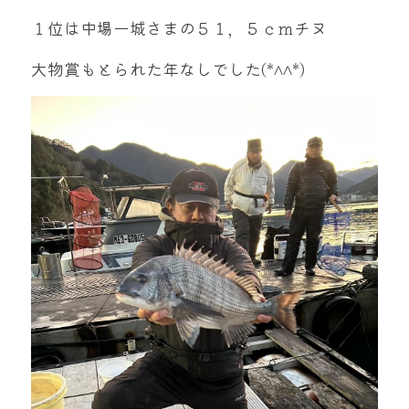
１位は中場一城さまの５１，５ｃｍチヌ
大物賞もとられた年なしでした(*^^*)