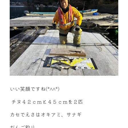
mtok0617love@yahoo.co.jp
お問い合わせ
いい笑顔ですね(*^^*)
 チヌ４２ｃｍと４５ｃｍを２匹
カセでえさはオキアミ、サナギ
だんご釣り