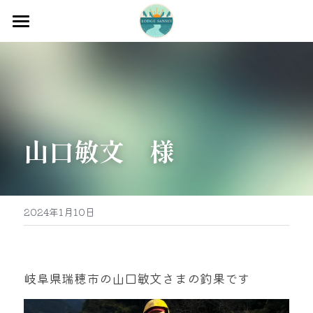
ホーム
渡船
宿泊
山口敏文　様
牡蠣販売
最新釣果
グッズ販売
2024年1月10日
駐車場
お問い合わせ
岐阜県瑞穂市の山口敏文さまの釣果です
0597-32-0573