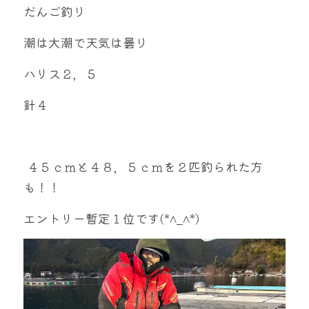
だんご釣り
潮は大潮で天気は曇り
ハリス２，５
針４
 ４５ｃｍと４８，５ｃｍを２匹釣られた方
も！！
エントリー暫定１位です(*^_^*)