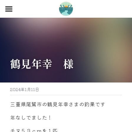
ホーム
渡船
宿泊
鶴見年幸　様
牡蠣販売
最新釣果
グッズ販売
2024年1月11日
駐車場
三重県尾鷲市の鶴見年幸さまの釣果です
お問い合わせ
年なしでました！
チヌ５３ｃｍを１匹
0597-32-0573