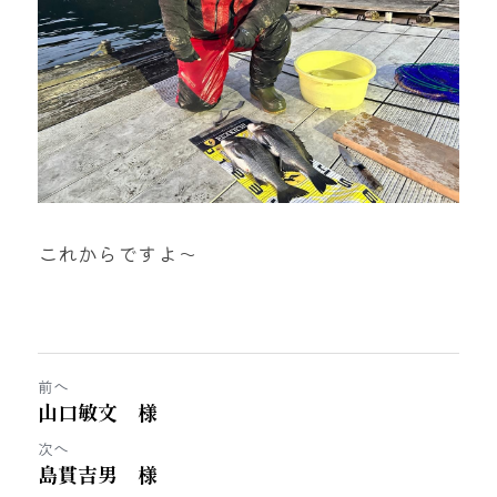
これからですよ～
前へ
山口敏文 様
次へ
島貫吉男 様