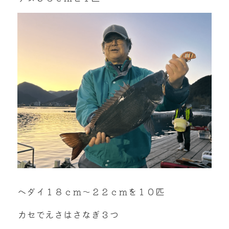
mtok0617love@yahoo.co.jp
お問い合わせ
ヘダイ１８ｃｍ～２２ｃｍを１０匹
カセでえさはさなぎ３つ