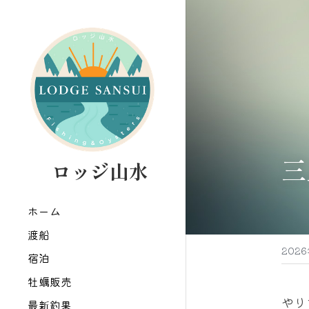
三
   ロッジ山水
ホーム
渡船
202
宿泊
牡蠣販売
やり
最新釣果