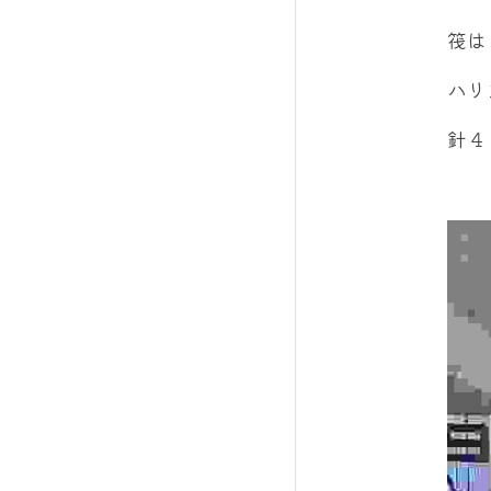
筏は
ハリ
針４