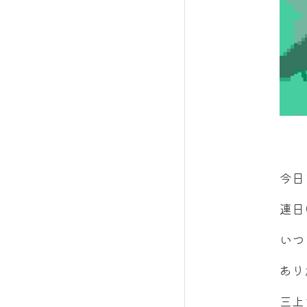
今日
連日
いつ
あり
三上