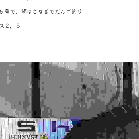
５号で、餌はさなぎでだんご釣り
ス２，５