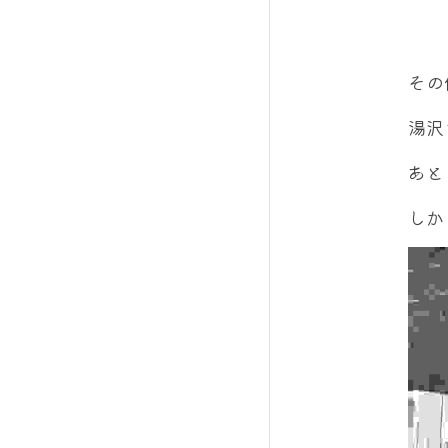
その
湯沢
あと
しか