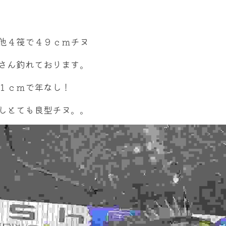
他４筏で４９ｃｍチヌ
さん釣れております。
１ｃｍで年なし！
しとても良型チヌ。。