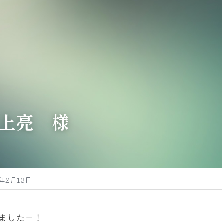
上亮　様
6年2月13日
ましたー！