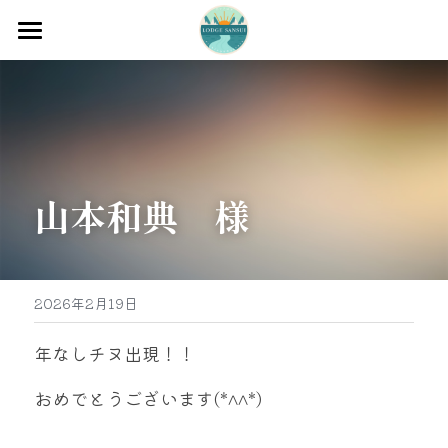
ホーム
渡船
宿泊
山本和典　様
牡蠣販売
最新釣果
グッズ販売
2026年2月19日
駐車場
年なしチヌ出現！！
お問い合わせ
おめでとうございます(*^^*)
0597-32-0573