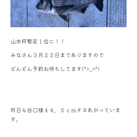
山水杯暫定１位に！！
みなさん３月２２日までありますので
どんどん予約お待ちしてます(*^_^*)
昨日も谷口様４４，５ｃｍチヌあがっていま
す。