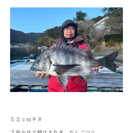
mtok0617love@yahoo.co.jp
お問い合わせ
５２ｃｍチヌ
７号かせで餌はさなぎ、だんごつり