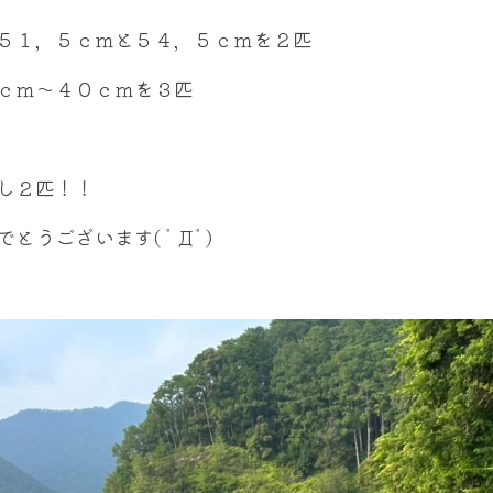
５１，５ｃｍと５４，５ｃｍを２匹
ｃｍ～４０ｃｍを３匹
し２匹！！
でとうございます( ﾟДﾟ)