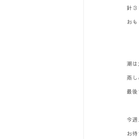
針３
おも
潮は
蒸し
最後
今週
お待