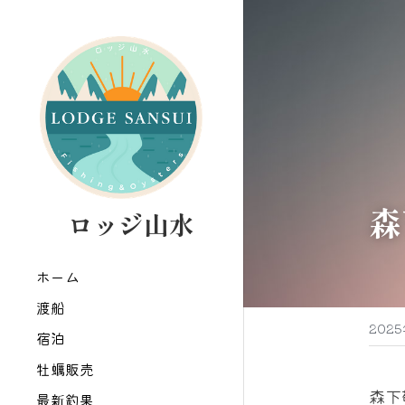
森
   ロッジ山水
ホーム
渡船
202
宿泊
牡蠣販売
森下
最新釣果