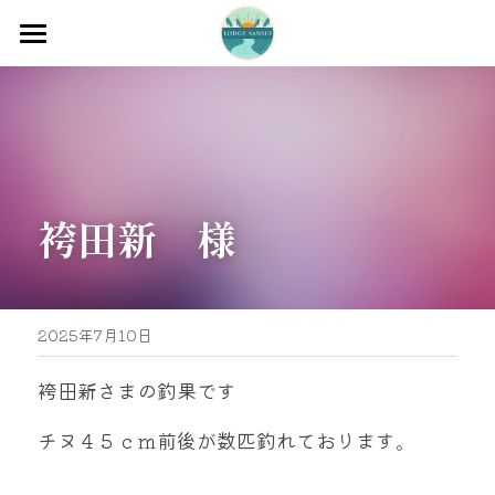
ホーム
渡船
宿泊
袴田新　様
牡蠣販売
最新釣果
グッズ販売
2025年7月10日
駐車場
袴田新さまの釣果です
お問い合わせ
チヌ４５ｃｍ前後が数匹釣れております。
0597-32-0573