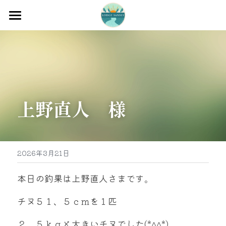
ホーム
渡船
宿泊
上野直人　様
牡蠣販売
最新釣果
グッズ販売
2026年3月21日
駐車場
本日の釣果は上野直人さまです。
お問い合わせ
チヌ５１、５ｃｍを１匹
２，５ｋｇと大きいチヌでした(*^^*)
0597-32-0573