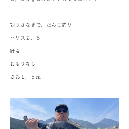
mtok0617love@yahoo.co.jp
餌はさなぎで、だんご釣り
ハリス２、５
お問い合わせ
針４
おもりなし
さお１，５ｍ