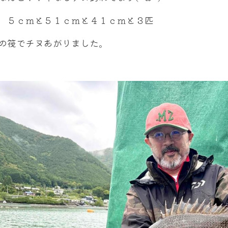
，５ｃｍと５１ｃｍと４１ｃｍと３匹
の筏でチヌあがりました。