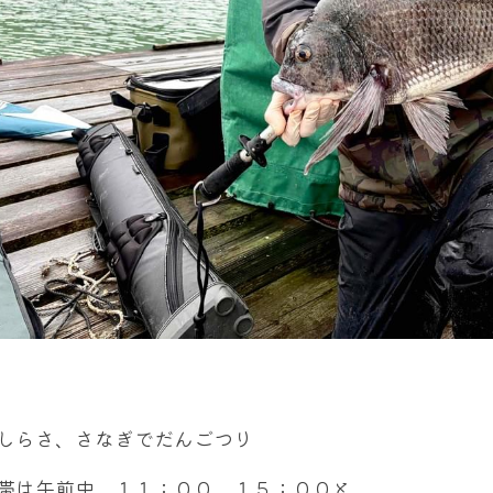
しらさ、さなぎでだんごつり
帯は午前中、１１：００、１５：００と