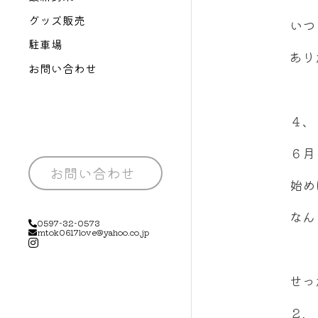
グッズ販売
いつ
駐車場
あり
お問い合わせ
４、
６月
お問い合わせ
始め
なん
0597-32-0573
mtok0617love@yahoo.co.jp
せっ
２，