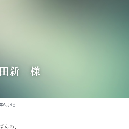
田新　様
6年6月4日
ばんわ、