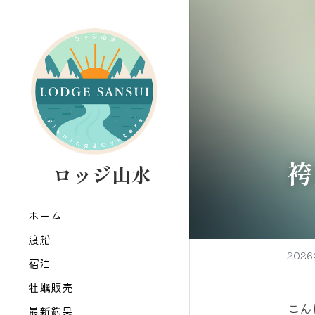
袴
   ロッジ山水
ホーム
渡船
202
宿泊
牡蠣販売
こん
最新釣果