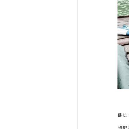
餌は
時間