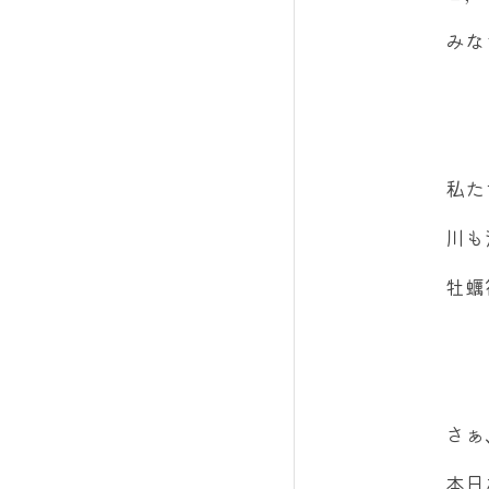
みな
私た
川も
牡蠣
さぁ
本日