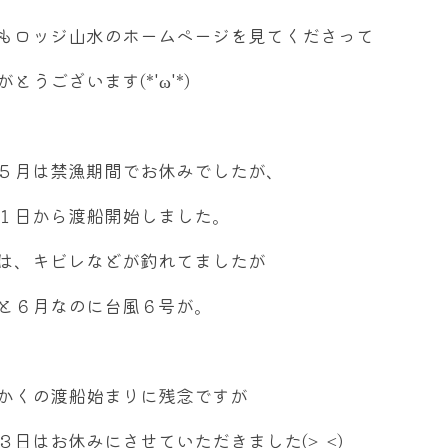
もロッジ山水のホームページを見てくださって
がとうございます(*'ω'*)
５月は禁漁期間でお休みでしたが、
１日から渡船開始しました。
は、キビレなどが釣れてましたが
と６月なのに台風６号が。
かくの渡船始まりに残念ですが
３日はお休みにさせていただきました(>_<)