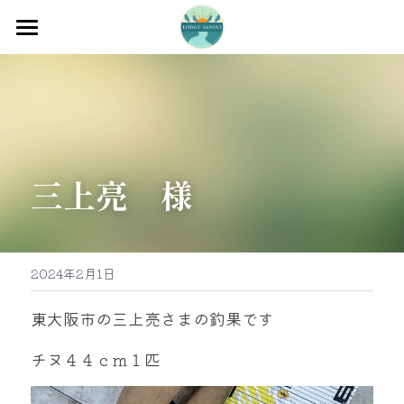
ホーム
渡船
宿泊
三上亮　様
牡蠣販売
最新釣果
グッズ販売
2024年2月1日
駐車場
東大阪市の三上亮さまの釣果です
お問い合わせ
チヌ４４ｃｍ１匹
0597-32-0573