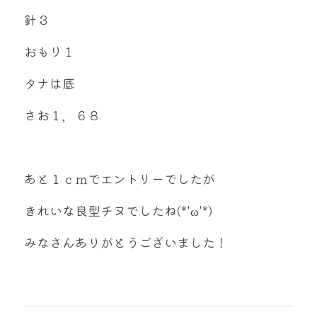
針３
おもり１
タナは底
さお１，６８
あと１ｃｍでエントリーでしたが
きれいな良型チヌでしたね(*'ω'*)
みなさんありがとうございました！