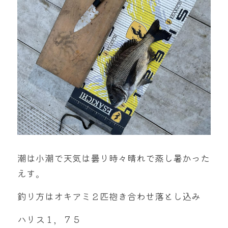
mtok0617love@yahoo.co.jp
お問い合わせ
潮は小潮で天気は曇り時々晴れで蒸し暑かった
えす。
釣り方はオキアミ２匹抱き合わせ落とし込み
ハリス１，７５