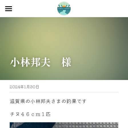
ホーム
渡船
宿泊
小林邦夫　様
牡蠣販売
最新釣果
グッズ販売
2024年1月30日
駐車場
滋賀県の小林邦夫さまの釣果です
お問い合わせ
チヌ４６ｃｍ１匹
0597-32-0573