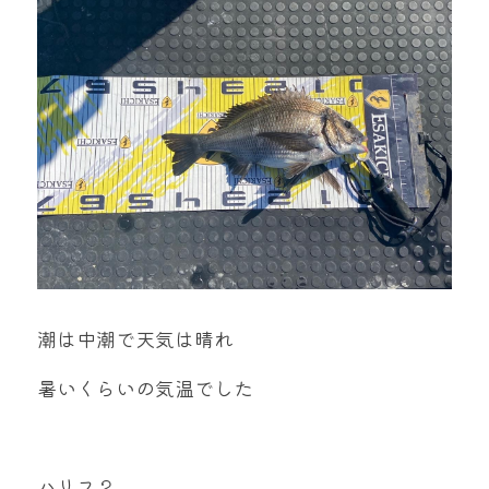
mtok0617love@yahoo.co.jp
お問い合わせ
潮は中潮で天気は晴れ
暑いくらいの気温でした
ハリス２